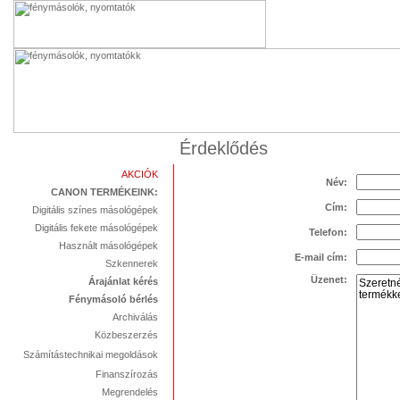
Érdeklődés
AKCIÓK
Név:
CANON TERMÉKEINK:
Cím:
Digitális színes másológépek
Digitális fekete másológépek
Telefon:
Használt másológépek
E-mail cím:
Szkennerek
Üzenet:
Árajánlat kérés
Fénymásoló bérlés
Archiválás
Közbeszerzés
Számítástechnikai megoldások
Finanszírozás
Megrendelés