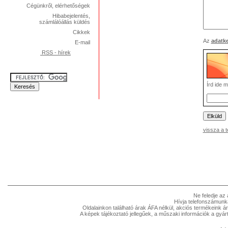
Cégünkről, elérhetőségek
Hibabejelentés,
számlálóállás küldés
Cikkek
Az
adatke
E-mail
RSS - hírek
Írd ide m
vissza a 
Ne feledje az
Hívja telefonszámunk
Oldalainkon található árak ÁFA nélkül, akciós termékeink á
A képek tájékoztató jellegűek, a műszaki információk a gyár