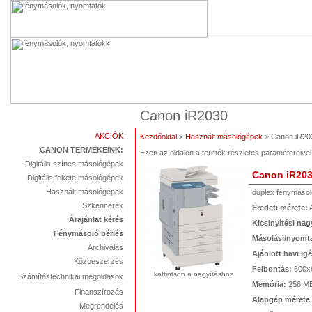
Canon iR2030
AKCIÓK
Kezdőoldal
>
Használt másológépek
> Canon iR20
CANON TERMÉKEINK:
Ezen az oldalon a termék részletes paramétereive
Digitális színes másológépek
Canon iR20
Digitális fekete másológépek
Használt másológépek
duplex fénymásol
Szkennerek
Eredeti mérete:
Árajánlat kérés
Kicsinyítési nag
Fénymásoló bérlés
Másolási/nyomta
Archiválás
Ajánlott havi ig
Közbeszerzés
Felbontás:
600x6
kattintson a nagyításhoz
Számítástechnikai megoldások
Memória:
256 M
Finanszírozás
Alapgép mérete
Megrendelés