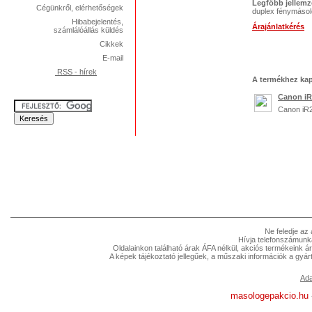
Legfőbb jellemz
Cégünkről, elérhetőségek
duplex fénymásol
Hibabejelentés,
Árajánlatkérés
számlálóállás küldés
Cikkek
E-mail
RSS - hírek
A termékhez kap
Canon iR
Canon iR
Ne feledje az
Hívja telefonszámunk
Oldalainkon található árak ÁFA nélkül, akciós termékeink á
A képek tájékoztató jellegűek, a műszaki információk a gyár
Ada
masologepakcio.hu